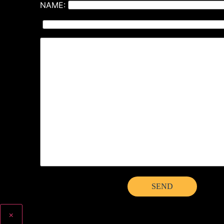
NAME:
×