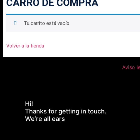
CARRO DE COMPRA
Tu carrito está vacío.
Volver a la tienda
Aviso l
Hi!
Thanks for getting in touch.
We’re all ears