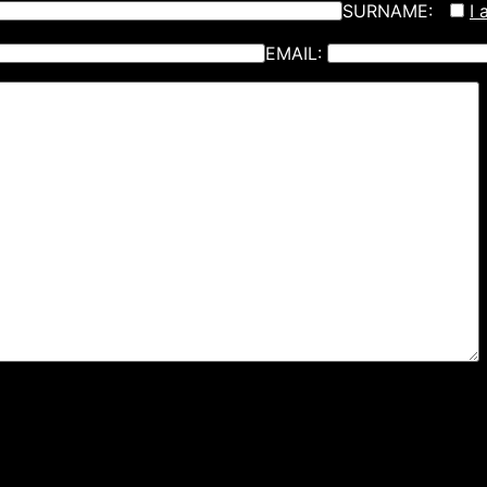
SURNAME:
I 
EMAIL: