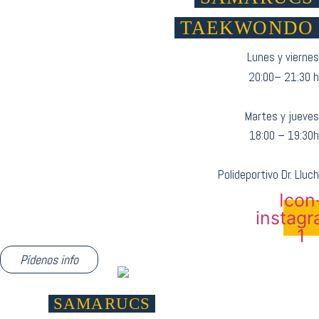
TAEKWONDO
Lunes y viernes
20:00– 21:30 h
Martes y jueves
18:00 – 19:30h
Polideportivo Dr. Lluch
Icon
instag
1
Pídenos info
SAMARUCS