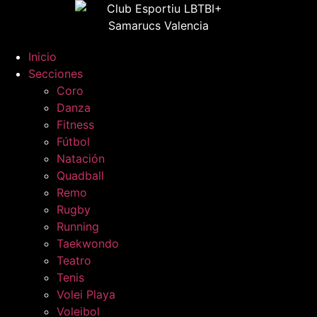
Ir
al
contenido
Inicio
Secciones
Coro
Danza
Fitness
Fútbol
Natación
Quadball
Remo
Rugby
Running
Taekwondo
Teatro
Tenis
Volei Playa
Voleibol