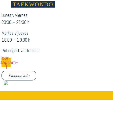
TAEKWONDO
Lunes y viernes
20:00 – 21:30 h
Martes y jueves
18:00 – 19:30 h
Polideportivo Dr. Lluch
Icon-
stagram-
1
Pídenos info