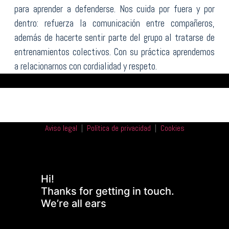
para aprender a defenderse. Nos cuida por fuera y por
dentro: refuerza la comunicación entre compañeros,
además de hacerte sentir parte del grupo al tratarse de
entrenamientos colectivos. Con su práctica aprendemos
a relacionarnos con cordialidad y respeto.
Aviso legal
|
Política de privacidad
|
Cookies
Hi!
Thanks for getting in touch.
We’re all ears