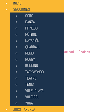
INICIO
SECCIONES
CORO
DANZA
FITNESS
FÚTBOL
COOKIES
NATACIÓN
QUADBALL
Aviso legal
|
Política de privacidad
|
Cookies
REMO
RUGBY
RUNNING
TAEKWONDO
TEATRO
TENIS
VOLEI PLAYA
VOLEIBOL
YOGA
JOCS TARONJA