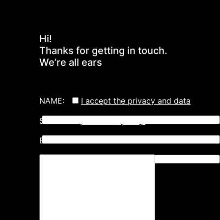
Hi!
Thanks for getting in touch.
We’re all ears
NAME:
I accept the privacy and data
SURNAME:
protection policy.
EMAIL: