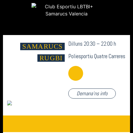
Dilluns 20:30 – 22:00 h
SAMARUCS
Poliesportiu Quatre Carreres
RUGBI
Demana'ns info