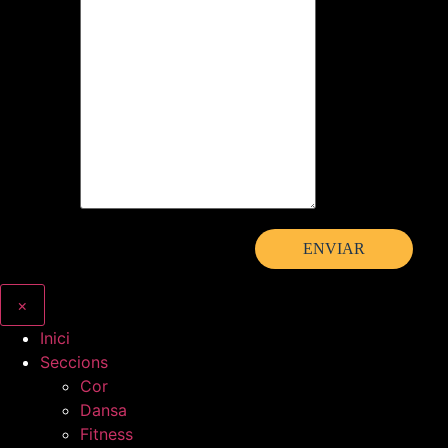
×
Inici
Seccions
Cor
Dansa
Fitness