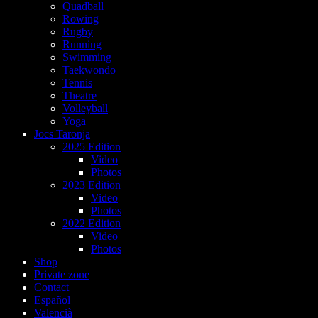
Quadball
Rowing
Rugby
Running
Swimming
Taekwondo
Tennis
Theatre
Volleyball
Yoga
Jocs Taronja
2025 Edition
Video
Photos
2023 Edition
Video
Photos
2022 Edition
Video
Photos
Shop
Private zone
Contact
Español
Valencià