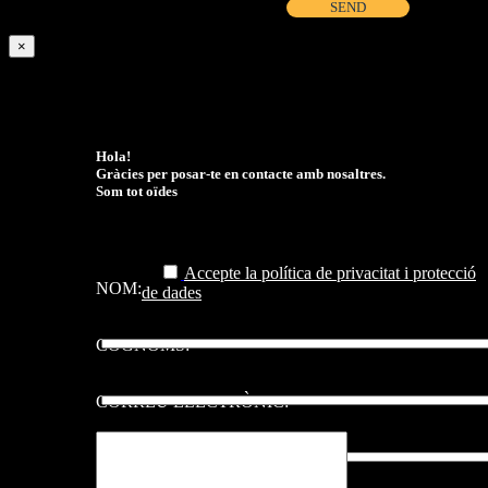
×
Hola!
Gràcies per posar-te en contacte amb nosaltres.
Som tot oïdes
Accepte la política de privacitat i protecció
NOM:
de dades
COGNOMS:
CORREU ELECTRÒNIC: