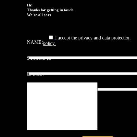
Hi!
Thanks for getting in touch.
We’re all ears
I accept the privacy and data protection
NAME:
policy.
SURNAME:
EMAIL: